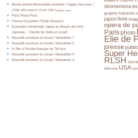
coulisses
Bonne année! Akemashite omedetō ! Happy new year !
ex
desmemoria
¡Feliz año nuevo! !سنة سعيدة! שנה טובה
hakanai s
guajiros
Paris Photo Paris
livre
japon
mag
Presse Exposition Tikotin Museum
opera de pa
Exposition Handmade Japan au Musée des Arts
Paris
photo
Japonais – Tokotin de Haïfa en Israël
Elie de 
Nouvelle aventure en Israel / Newsletter 7
Nouvelle aventure en Israel / Newsletter 6
presse
publi
In Situ à l’Institut français de Tel-Aviv
Super He
Nouvelle aventure en Israel / Newsletter 5
RLSH
Nouvelle aventure en Israel / Newsletter 4
sucr
USA
télévision
ver