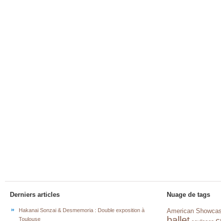
Derniers articles
Nuage de tags
Hakanai Sonzai & Desmemoria : Double exposition à
American Showca
ballet
c
Toulouse