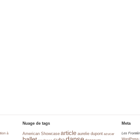
Nuage de tags
Meta
article
tion à
aurelie dupont
Les Frontiè
American Showcase
azucar
danse
ballet
cuba
WordPress