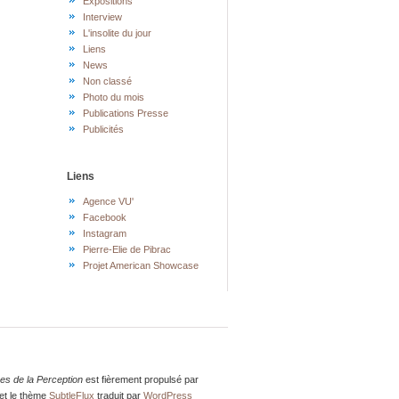
Expositions
Interview
L'insolite du jour
Liens
News
Non classé
Photo du mois
Publications Presse
Publicités
Liens
Agence VU'
Facebook
Instagram
Pierre-Elie de Pibrac
Projet American Showcase
res de la Perception
est fièrement propulsé par
et le thème
SubtleFlux
traduit par
WordPress