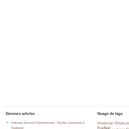
Derniers articles
Nuage de tags
Hakanai Sonzai & Desmemoria : Double exposition à
American Showca
ballet
c
Toulouse