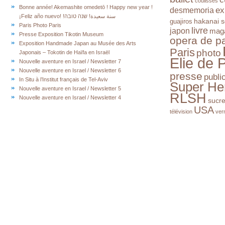
coulisses
Bonne année! Akemashite omedetō ! Happy new year !
ex
desmemoria
¡Feliz año nuevo! !سنة سعيدة! שנה טובה
hakanai s
guajiros
Paris Photo Paris
livre
japon
mag
Presse Exposition Tikotin Museum
opera de pa
Exposition Handmade Japan au Musée des Arts
Paris
photo
Japonais – Tokotin de Haïfa en Israël
Elie de 
Nouvelle aventure en Israel / Newsletter 7
Nouvelle aventure en Israel / Newsletter 6
presse
publi
In Situ à l’Institut français de Tel-Aviv
Super He
Nouvelle aventure en Israel / Newsletter 5
RLSH
Nouvelle aventure en Israel / Newsletter 4
sucr
USA
télévision
ver