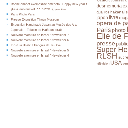
coulisses
Bonne année! Akemashite omedetō ! Happy new year !
ex
desmemoria
¡Feliz año nuevo! !سنة سعيدة! שנה טובה
hakanai s
guajiros
Paris Photo Paris
livre
japon
mag
Presse Exposition Tikotin Museum
opera de pa
Exposition Handmade Japan au Musée des Arts
Paris
photo
Japonais – Tokotin de Haïfa en Israël
Elie de 
Nouvelle aventure en Israel / Newsletter 7
Nouvelle aventure en Israel / Newsletter 6
presse
publi
In Situ à l’Institut français de Tel-Aviv
Super He
Nouvelle aventure en Israel / Newsletter 5
RLSH
Nouvelle aventure en Israel / Newsletter 4
sucr
USA
télévision
ver