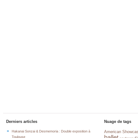
Derniers articles
Nuage de tags
Hakanai Sonzai & Desmemoria : Double exposition à
American Showca
ballet
c
Toulouse