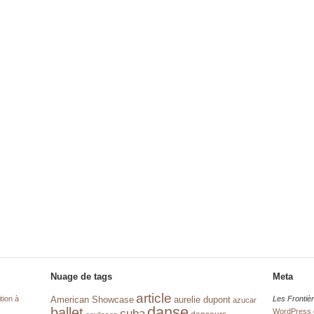
Nuage de tags
Meta
article
tion à
aurelie dupont
Les Frontiè
American Showcase
azucar
danse
ballet
cuba
WordPress