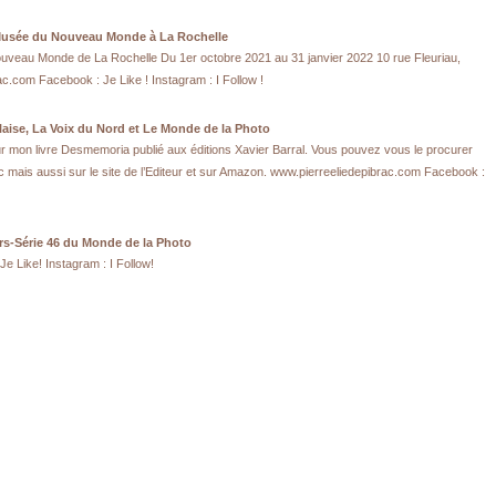
usée du Nouveau Monde à La Rochelle
veau Monde de La Rochelle Du 1er octobre 2021 au 31 janvier 2022 10 rue Fleuriau,
c.com Facebook : Je Like ! Instagram : I Follow !
llaise, La Voix du Nord et Le Monde de la Photo
sur mon livre Desmemoria publié aux éditions Xavier Barral. Vous pouvez vous le procurer
nac mais aussi sur le site de l’Editeur et sur Amazon. www.pierreeliedepibrac.com Facebook :
s-Série 46 du Monde de la Photo
e Like! Instagram : I Follow!