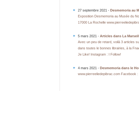
27 septembre 2021 -
Desmemoria au M
Exposition Desmemoria au Musée du Nou
17000 La Rochelle www.pierreeliedepibra
5 mars 2021 -
Articles dans La Marsei
Avec un peu de retard, voilà 3 articles 
dans toutes le bonnes librairies, à la F
Je Like! Instagram : I Follow!
4 mars 2021 -
Desmemoria dans le Hor
www.pierreeliedepibrac.com Facebook : J