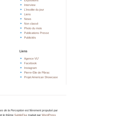
Expositions
Interview
L'insolite du jour
Liens
News
Non classé
Photo du mois
Publications Presse
Publicités
Liens
Agence VU'
Facebook
Instagram
Pierre-Elie de Pibrac
Projet American Showcase
res de la Perception
est fièrement propulsé par
et le thème
SubtleFlux
traduit par
WordPress