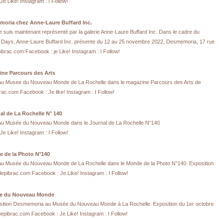
e Like! Instagram : I Follow!
moria chez Anne-Laure Buffard Inc.
 suis maintenant représenté par la galerie Anne-Laure Buffard Inc. Dans le cadre du
o Days, Anne-Laure Buffard Inc. présente du 12 au 25 novembre 2022, Desmemoria, 17 rue
brac.com Facebook : je Like! Instagram : I Follow!
ine Parcours des Arts
 au Musee du Nouveau Monde de La Rochelle dans le magazine Parcours des Arts de
rac.com Facebook : Je like! Instagram : I Follow!
nal de La Rochelle N° 140
 au Musée du Nouveau Monde dans le Journal de La Rochelle N°140
e Like! Instagram : I Follow!
e de la Photo N°140
 au Musée du Nouveau Monde de La Rochelle dans le Monde de la Photo N°140. Exposition
depibrac.com Facebook : Je Like! Instagram : I Follow!
e du Nouveau Monde
ition Desmemoria au Musée du Nouveau Monde à La Rochelle. Exposition du 1er octobre
epibrac.com Facebook : Je Like! Instagram : I Follow!