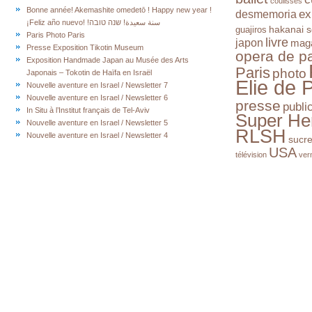
coulisses
Bonne année! Akemashite omedetō ! Happy new year !
ex
desmemoria
¡Feliz año nuevo! !سنة سعيدة! שנה טובה
hakanai s
guajiros
Paris Photo Paris
livre
japon
mag
Presse Exposition Tikotin Museum
opera de pa
Exposition Handmade Japan au Musée des Arts
Paris
photo
Japonais – Tokotin de Haïfa en Israël
Elie de 
Nouvelle aventure en Israel / Newsletter 7
Nouvelle aventure en Israel / Newsletter 6
presse
publi
In Situ à l’Institut français de Tel-Aviv
Super He
Nouvelle aventure en Israel / Newsletter 5
RLSH
Nouvelle aventure en Israel / Newsletter 4
sucr
USA
télévision
ver