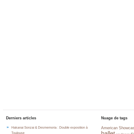
Derniers articles
Nuage de tags
Hakanai Sonzai & Desmemoria : Double exposition à
American Showca
ballet
c
Toulouse