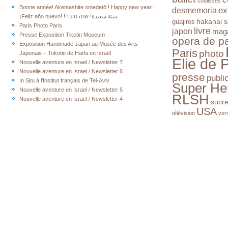
coulisses
Bonne année! Akemashite omedetō ! Happy new year !
ex
desmemoria
¡Feliz año nuevo! !سنة سعيدة! שנה טובה
hakanai s
guajiros
Paris Photo Paris
livre
japon
mag
Presse Exposition Tikotin Museum
opera de pa
Exposition Handmade Japan au Musée des Arts
Paris
photo
Japonais – Tokotin de Haïfa en Israël
Elie de 
Nouvelle aventure en Israel / Newsletter 7
Nouvelle aventure en Israel / Newsletter 6
presse
publi
In Situ à l’Institut français de Tel-Aviv
Super He
Nouvelle aventure en Israel / Newsletter 5
RLSH
Nouvelle aventure en Israel / Newsletter 4
sucr
USA
télévision
ver