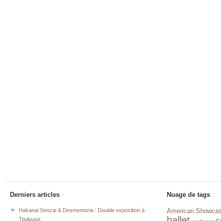
Derniers articles
Nuage de tags
Hakanai Sonzai & Desmemoria : Double exposition à
American Showca
ballet
c
Toulouse