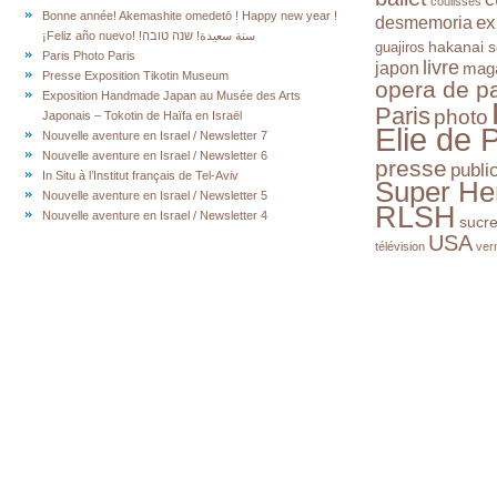
coulisses
Bonne année! Akemashite omedetō ! Happy new year !
ex
desmemoria
¡Feliz año nuevo! !سنة سعيدة! שנה טובה
hakanai s
guajiros
Paris Photo Paris
livre
japon
mag
Presse Exposition Tikotin Museum
opera de pa
Exposition Handmade Japan au Musée des Arts
Paris
photo
Japonais – Tokotin de Haïfa en Israël
Elie de 
Nouvelle aventure en Israel / Newsletter 7
Nouvelle aventure en Israel / Newsletter 6
presse
publi
In Situ à l’Institut français de Tel-Aviv
Super He
Nouvelle aventure en Israel / Newsletter 5
RLSH
Nouvelle aventure en Israel / Newsletter 4
sucr
USA
télévision
ver