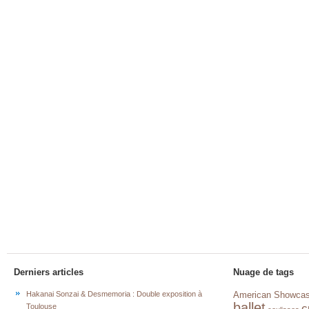
Derniers articles
Nuage de tags
Hakanai Sonzai & Desmemoria : Double exposition à
American Showca
ballet
c
Toulouse