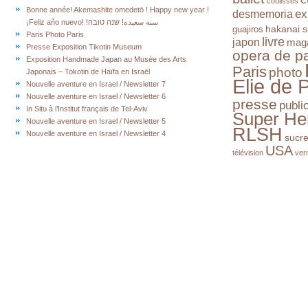
coulisses
Bonne année! Akemashite omedetō ! Happy new year !
ex
desmemoria
¡Feliz año nuevo! !سنة سعيدة! שנה טובה
hakanai s
guajiros
Paris Photo Paris
livre
japon
mag
Presse Exposition Tikotin Museum
opera de pa
Exposition Handmade Japan au Musée des Arts
Paris
photo
Japonais – Tokotin de Haïfa en Israël
Elie de 
Nouvelle aventure en Israel / Newsletter 7
Nouvelle aventure en Israel / Newsletter 6
presse
publi
In Situ à l’Institut français de Tel-Aviv
Super He
Nouvelle aventure en Israel / Newsletter 5
RLSH
Nouvelle aventure en Israel / Newsletter 4
sucr
USA
télévision
ver