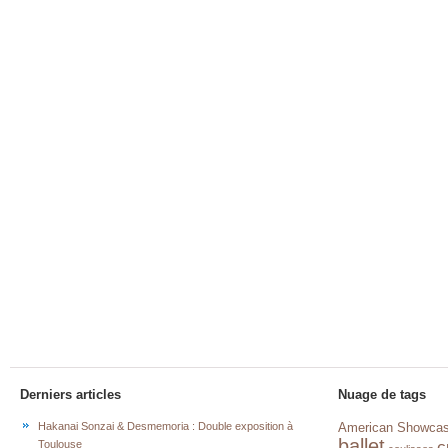
Derniers articles
Nuage de tags
Hakanai Sonzai & Desmemoria : Double exposition à
American Showca
ballet
c
Toulouse