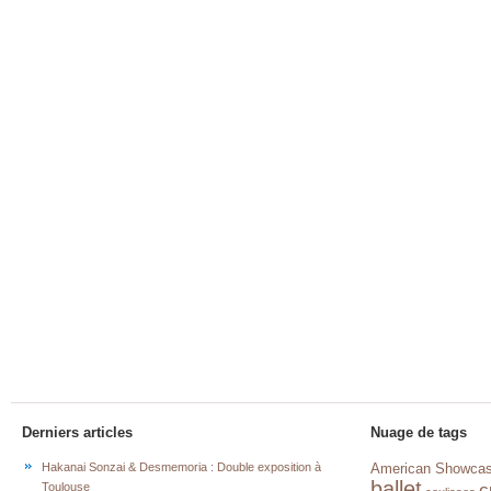
Derniers articles
Nuage de tags
Hakanai Sonzai & Desmemoria : Double exposition à
American Showca
ballet
c
Toulouse