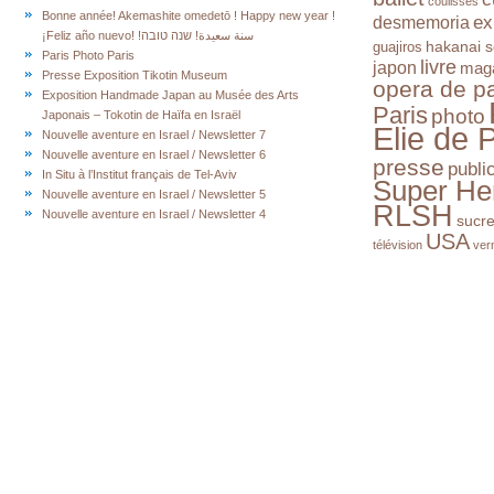
coulisses
Bonne année! Akemashite omedetō ! Happy new year !
ex
desmemoria
¡Feliz año nuevo! !سنة سعيدة! שנה טובה
hakanai s
guajiros
Paris Photo Paris
livre
japon
mag
Presse Exposition Tikotin Museum
opera de pa
Exposition Handmade Japan au Musée des Arts
Paris
photo
Japonais – Tokotin de Haïfa en Israël
Elie de 
Nouvelle aventure en Israel / Newsletter 7
Nouvelle aventure en Israel / Newsletter 6
presse
publi
In Situ à l’Institut français de Tel-Aviv
Super He
Nouvelle aventure en Israel / Newsletter 5
RLSH
Nouvelle aventure en Israel / Newsletter 4
sucr
USA
télévision
ver