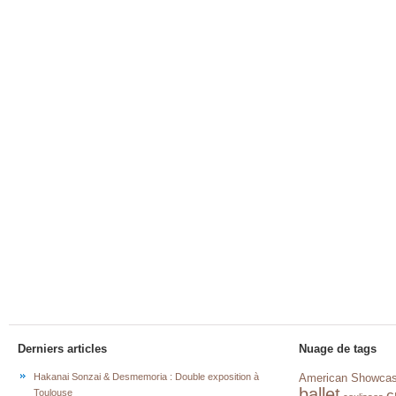
Derniers articles
Nuage de tags
Hakanai Sonzai & Desmemoria : Double exposition à
American Showca
ballet
c
Toulouse