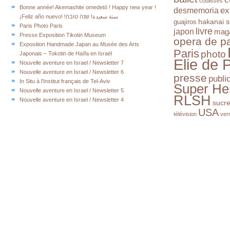
coulisses
Bonne année! Akemashite omedetō ! Happy new year !
ex
desmemoria
¡Feliz año nuevo! !سنة سعيدة! שנה טובה
hakanai s
guajiros
Paris Photo Paris
livre
japon
mag
Presse Exposition Tikotin Museum
opera de pa
Exposition Handmade Japan au Musée des Arts
Paris
photo
Japonais – Tokotin de Haïfa en Israël
Elie de 
Nouvelle aventure en Israel / Newsletter 7
Nouvelle aventure en Israel / Newsletter 6
presse
publi
In Situ à l’Institut français de Tel-Aviv
Super He
Nouvelle aventure en Israel / Newsletter 5
RLSH
Nouvelle aventure en Israel / Newsletter 4
sucr
USA
télévision
ver