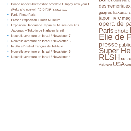
coulisses
Bonne année! Akemashite omedetō ! Happy new year !
ex
desmemoria
¡Feliz año nuevo! !سنة سعيدة! שנה טובה
hakanai s
guajiros
Paris Photo Paris
livre
japon
mag
Presse Exposition Tikotin Museum
opera de pa
Exposition Handmade Japan au Musée des Arts
Paris
photo
Japonais – Tokotin de Haïfa en Israël
Elie de 
Nouvelle aventure en Israel / Newsletter 7
Nouvelle aventure en Israel / Newsletter 6
presse
publi
In Situ à l’Institut français de Tel-Aviv
Super He
Nouvelle aventure en Israel / Newsletter 5
RLSH
Nouvelle aventure en Israel / Newsletter 4
sucr
USA
télévision
ver