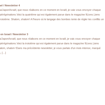
el / Newsletter 4
Cuba/Japon/Israël, que nous réalisons en ce moment en Israël, je vais vous envoyer chaque
pérégrinations.Voici la quatrième qui est également parue dans le magazine 9Lives.Liens
troisième. Shalom, shalom! A l’heure où le langage des bombes tente de régler les conflits un
en Israel / Newsletter 3
uba/Japon/Israël, que nous réalisons en ce moment en Israël, je vais vous envoyer chaque
érégrinations.Voici la troisième qui est également parue dans le magazine 9Lives.Liens
halom, shalom !Dans ma précédente newsletter, je vous parlais d’un mois intense, marqué
, […]