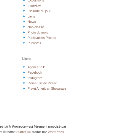
Expositions
Interview
L'insolite du jour
Liens
News
Non classé
Photo du mois
Publications Presse
Publicités
Liens
Agence VU'
Facebook
Instagram
Pierre-Elie de Pibrac
Projet American Showcase
res de la Perception
est fièrement propulsé par
et le thème
SubtleFlux
traduit par
WordPress