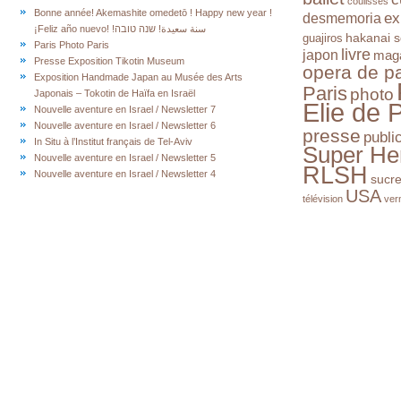
coulisses
Bonne année! Akemashite omedetō ! Happy new year !
ex
desmemoria
¡Feliz año nuevo! !سنة سعيدة! שנה טובה
hakanai s
guajiros
Paris Photo Paris
livre
japon
mag
Presse Exposition Tikotin Museum
opera de pa
Exposition Handmade Japan au Musée des Arts
Paris
photo
Japonais – Tokotin de Haïfa en Israël
Elie de 
Nouvelle aventure en Israel / Newsletter 7
Nouvelle aventure en Israel / Newsletter 6
presse
publi
In Situ à l’Institut français de Tel-Aviv
Super He
Nouvelle aventure en Israel / Newsletter 5
RLSH
Nouvelle aventure en Israel / Newsletter 4
sucr
USA
télévision
ver