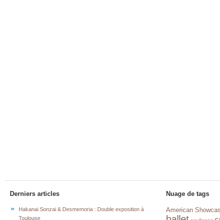
Derniers articles
Nuage de tags
Hakanai Sonzai & Desmemoria : Double exposition à
American Showca
ballet
c
Toulouse