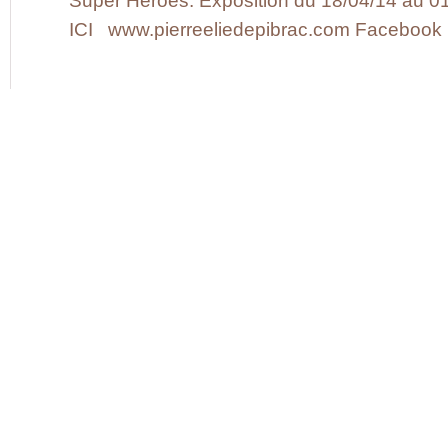
Super Heroes. Exposition du 18/04/14 au 01/
ICI www.pierreeliedepibrac.com Facebook : J