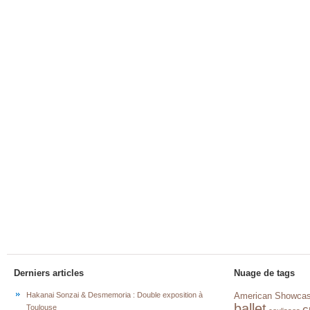
Derniers articles
Nuage de tags
Hakanai Sonzai & Desmemoria : Double exposition à
American Showca
ballet
c
Toulouse