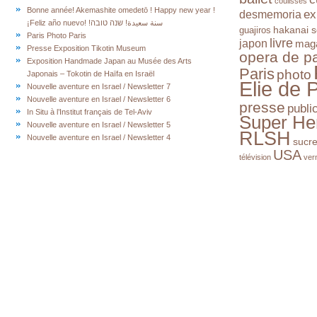
coulisses
Bonne année! Akemashite omedetō ! Happy new year !
ex
desmemoria
¡Feliz año nuevo! !سنة سعيدة! שנה טובה
hakanai s
guajiros
Paris Photo Paris
livre
japon
mag
Presse Exposition Tikotin Museum
opera de pa
Exposition Handmade Japan au Musée des Arts
Paris
photo
Japonais – Tokotin de Haïfa en Israël
Elie de 
Nouvelle aventure en Israel / Newsletter 7
Nouvelle aventure en Israel / Newsletter 6
presse
publi
In Situ à l’Institut français de Tel-Aviv
Super He
Nouvelle aventure en Israel / Newsletter 5
RLSH
Nouvelle aventure en Israel / Newsletter 4
sucr
USA
télévision
ver