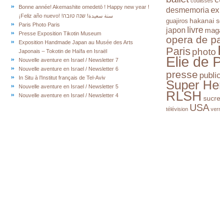
coulisses
Bonne année! Akemashite omedetō ! Happy new year !
ex
desmemoria
¡Feliz año nuevo! !سنة سعيدة! שנה טובה
hakanai s
guajiros
Paris Photo Paris
livre
japon
mag
Presse Exposition Tikotin Museum
opera de pa
Exposition Handmade Japan au Musée des Arts
Paris
photo
Japonais – Tokotin de Haïfa en Israël
Elie de 
Nouvelle aventure en Israel / Newsletter 7
Nouvelle aventure en Israel / Newsletter 6
presse
publi
In Situ à l’Institut français de Tel-Aviv
Super He
Nouvelle aventure en Israel / Newsletter 5
RLSH
Nouvelle aventure en Israel / Newsletter 4
sucr
USA
télévision
ver