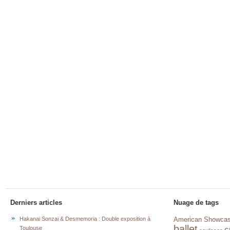
Derniers articles
Nuage de tags
Hakanai Sonzai & Desmemoria : Double exposition à
American Showca
ballet
c
Toulouse