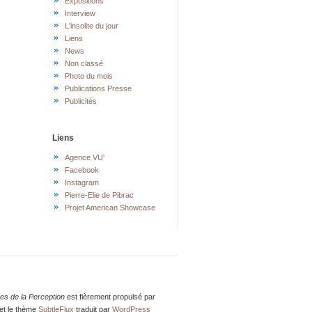
Expositions
Interview
L'insolite du jour
Liens
News
Non classé
Photo du mois
Publications Presse
Publicités
Liens
Agence VU'
Facebook
Instagram
Pierre-Elie de Pibrac
Projet American Showcase
res de la Perception
est fièrement propulsé par
et le thème
SubtleFlux
traduit par
WordPress