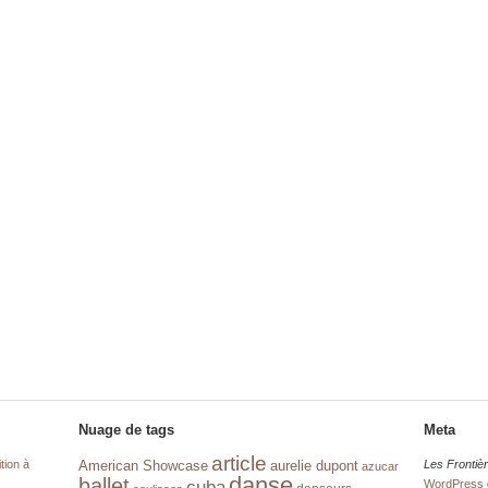
Nuage de tags
Meta
article
tion à
aurelie dupont
Les Frontiè
American Showcase
azucar
danse
ballet
cuba
WordPress