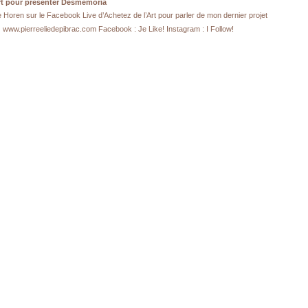
Art pour présenter Desmemoria
Horen sur le Facebook Live d’Achetez de l’Art pour parler de mon dernier projet
www.pierreeliedepibrac.com Facebook : Je Like! Instagram : I Follow!