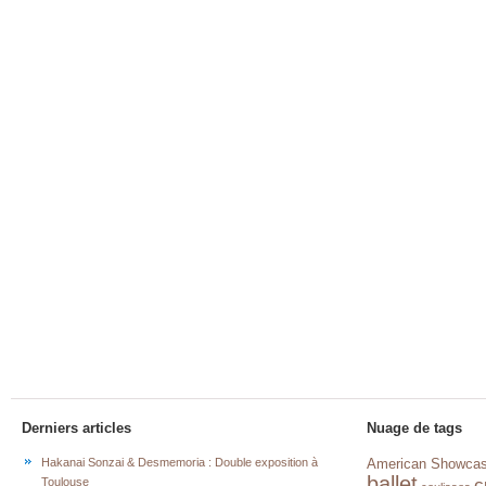
Derniers articles
Nuage de tags
Hakanai Sonzai & Desmemoria : Double exposition à
American Showca
ballet
c
Toulouse