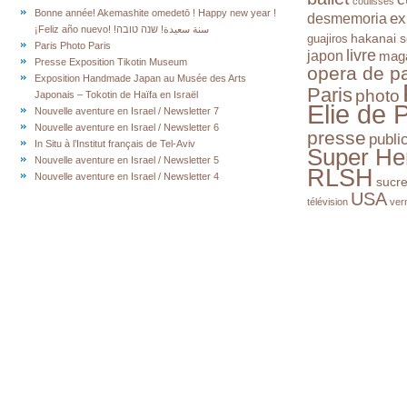
coulisses
Bonne année! Akemashite omedetō ! Happy new year !
ex
desmemoria
¡Feliz año nuevo! !سنة سعيدة! שנה טובה
hakanai s
guajiros
Paris Photo Paris
livre
japon
mag
Presse Exposition Tikotin Museum
opera de pa
Exposition Handmade Japan au Musée des Arts
Paris
photo
Japonais – Tokotin de Haïfa en Israël
Elie de 
Nouvelle aventure en Israel / Newsletter 7
Nouvelle aventure en Israel / Newsletter 6
presse
publi
In Situ à l’Institut français de Tel-Aviv
Super He
Nouvelle aventure en Israel / Newsletter 5
RLSH
Nouvelle aventure en Israel / Newsletter 4
sucr
USA
télévision
ver