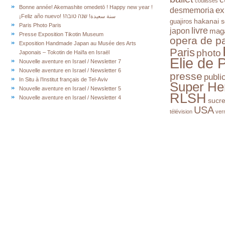
coulisses
Bonne année! Akemashite omedetō ! Happy new year !
ex
desmemoria
¡Feliz año nuevo! !سنة سعيدة! שנה טובה
hakanai s
guajiros
Paris Photo Paris
livre
japon
mag
Presse Exposition Tikotin Museum
opera de pa
Exposition Handmade Japan au Musée des Arts
Paris
photo
Japonais – Tokotin de Haïfa en Israël
Elie de 
Nouvelle aventure en Israel / Newsletter 7
Nouvelle aventure en Israel / Newsletter 6
presse
publi
In Situ à l’Institut français de Tel-Aviv
Super He
Nouvelle aventure en Israel / Newsletter 5
RLSH
Nouvelle aventure en Israel / Newsletter 4
sucr
USA
télévision
ver