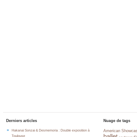
Derniers articles
Nuage de tags
Hakanai Sonzai & Desmemoria : Double exposition à
American Showca
ballet
c
Toulouse