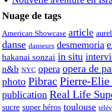
Nuage de tags
article
aure
American Showcase
danse
desmemoria
e
danseurs
in situ
interv
hakanai sonzai
opera de pa
opera
n&b
NYC
Pierre-Elie
Pibrac
photo
Real Life Sup
publication
toulouse
sucre
super héros
télé