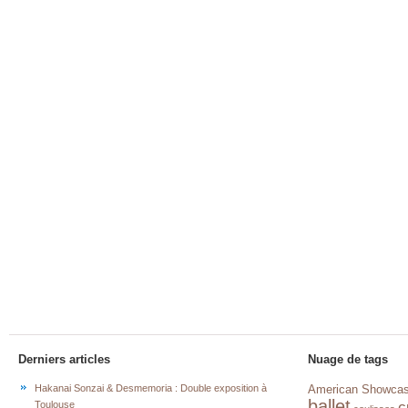
Derniers articles
Nuage de tags
Hakanai Sonzai & Desmemoria : Double exposition à
American Showca
ballet
c
Toulouse