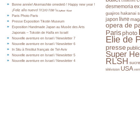
coulisses
Bonne année! Akemashite omedetō ! Happy new year !
ex
desmemoria
¡Feliz año nuevo! !سنة سعيدة! שנה טובה
hakanai s
guajiros
Paris Photo Paris
livre
japon
mag
Presse Exposition Tikotin Museum
opera de pa
Exposition Handmade Japan au Musée des Arts
Paris
photo
Japonais – Tokotin de Haïfa en Israël
Elie de 
Nouvelle aventure en Israel / Newsletter 7
Nouvelle aventure en Israel / Newsletter 6
presse
publi
In Situ à l’Institut français de Tel-Aviv
Super He
Nouvelle aventure en Israel / Newsletter 5
RLSH
Nouvelle aventure en Israel / Newsletter 4
sucr
USA
télévision
ver