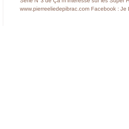
Série N°3 de Ça m’intéresse sur les Super 
www.pierreeliedepibrac.com Facebook : Je Li