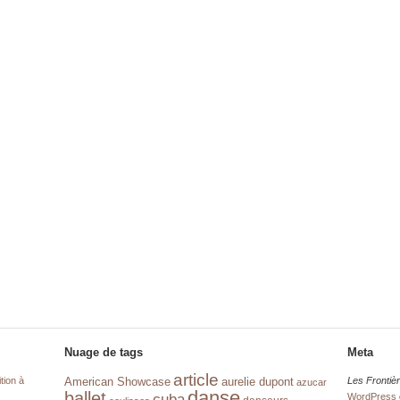
Nuage de tags
Meta
article
tion à
aurelie dupont
Les Frontiè
American Showcase
azucar
danse
ballet
cuba
WordPress