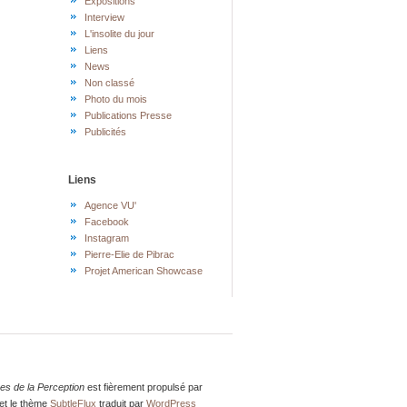
Expositions
Interview
L'insolite du jour
Liens
News
Non classé
Photo du mois
Publications Presse
Publicités
Liens
Agence VU'
Facebook
Instagram
Pierre-Elie de Pibrac
Projet American Showcase
res de la Perception
est fièrement propulsé par
et le thème
SubtleFlux
traduit par
WordPress