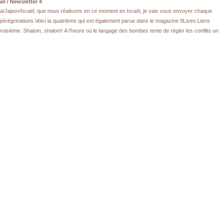
el / Newsletter 4
Cuba/Japon/Israël, que nous réalisons en ce moment en Israël, je vais vous envoyer chaque
pérégrinations.Voici la quatrième qui est également parue dans le magazine 9Lives.Liens
troisième. Shalom, shalom! A l’heure où le langage des bombes tente de régler les conflits un