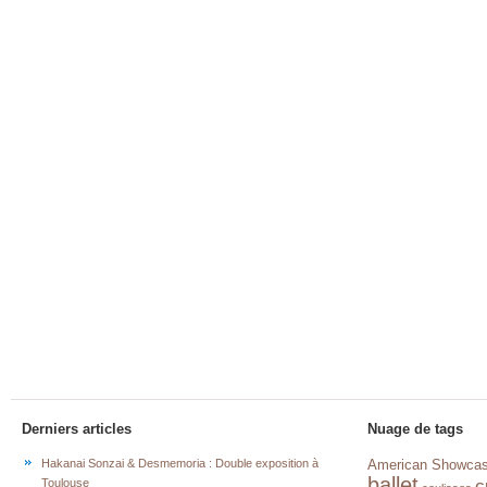
Derniers articles
Nuage de tags
Hakanai Sonzai & Desmemoria : Double exposition à
American Showca
ballet
c
Toulouse