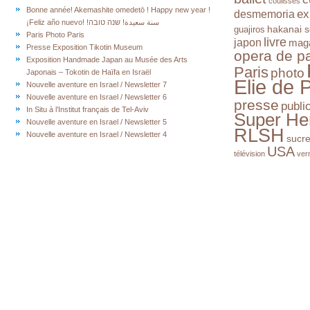
coulisses
Bonne année! Akemashite omedetō ! Happy new year !
ex
desmemoria
¡Feliz año nuevo! !سنة سعيدة! שנה טובה
hakanai s
guajiros
Paris Photo Paris
livre
japon
mag
Presse Exposition Tikotin Museum
opera de pa
Exposition Handmade Japan au Musée des Arts
Paris
photo
Japonais – Tokotin de Haïfa en Israël
Elie de 
Nouvelle aventure en Israel / Newsletter 7
Nouvelle aventure en Israel / Newsletter 6
presse
publi
In Situ à l’Institut français de Tel-Aviv
Super He
Nouvelle aventure en Israel / Newsletter 5
RLSH
Nouvelle aventure en Israel / Newsletter 4
sucr
USA
télévision
ver