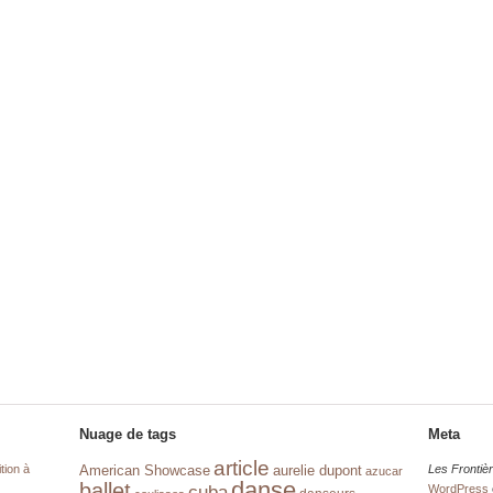
Nuage de tags
Meta
article
tion à
aurelie dupont
Les Frontiè
American Showcase
azucar
danse
ballet
cuba
WordPress