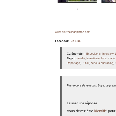
www.pierreeliedepibrac.com
Facebook
:
Je Like!
Catégorie(s) :
Expositions
,
Interview
,
Tags :
canal +
,
la matinale
,
livre
,
marie
Reportage
,
RLSH
,
serious publishing
,
t
Pas encore de réaction. Soyez le premi
Laisser une réponse
Vous devez être
identifié
pour 