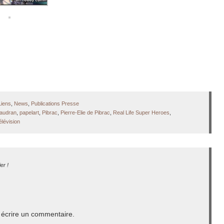
Liens
,
News
,
Publications Presse
 audran
,
papelart
,
Pibrac
,
Pierre-Elie de Pibrac
,
Real Life Super Heroes
,
élévision
er !
écrire un commentaire.