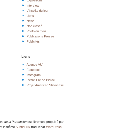
Expositions
Interview
L'insolite du jour
Liens
News
Non classé
Photo du mois
Publications Presse
Publicités
Liens
Agence VU'
Facebook
Instagram
Pierre-Elie de Pibrac
Projet American Showcase
res de la Perception
est fièrement propulsé par
et le thème
SubtleFlux
traduit par
WordPress