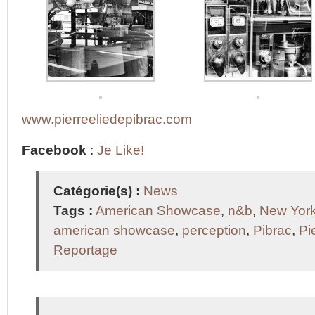
www.pierreeliedepibrac.com
Facebook
:
Je Like!
Catégorie(s) :
News
Tags :
American Showcase
,
n&b
,
New Yor
american showcase
,
perception
,
Pibrac
,
Pi
Reportage