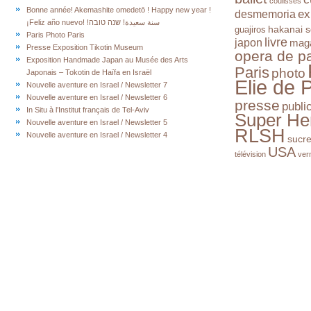
coulisses
Bonne année! Akemashite omedetō ! Happy new year !
ex
desmemoria
¡Feliz año nuevo! !سنة سعيدة! שנה טובה
hakanai s
guajiros
Paris Photo Paris
livre
japon
mag
Presse Exposition Tikotin Museum
opera de pa
Exposition Handmade Japan au Musée des Arts
Paris
photo
Japonais – Tokotin de Haïfa en Israël
Elie de 
Nouvelle aventure en Israel / Newsletter 7
Nouvelle aventure en Israel / Newsletter 6
presse
publi
In Situ à l’Institut français de Tel-Aviv
Super He
Nouvelle aventure en Israel / Newsletter 5
RLSH
Nouvelle aventure en Israel / Newsletter 4
sucr
USA
télévision
ver