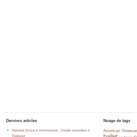
Derniers articles
Nuage de tags
Hakanai Sonzai & Desmemoria : Double exposition à
American Showca
ballet
c
Toulouse