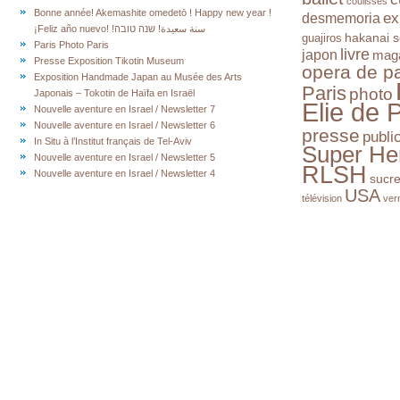
coulisses
Bonne année! Akemashite omedetō ! Happy new year !
ex
desmemoria
¡Feliz año nuevo! !سنة سعيدة! שנה טובה
hakanai s
guajiros
Paris Photo Paris
livre
japon
mag
Presse Exposition Tikotin Museum
opera de pa
Exposition Handmade Japan au Musée des Arts
Paris
photo
Japonais – Tokotin de Haïfa en Israël
Elie de 
Nouvelle aventure en Israel / Newsletter 7
Nouvelle aventure en Israel / Newsletter 6
presse
publi
In Situ à l’Institut français de Tel-Aviv
Super He
Nouvelle aventure en Israel / Newsletter 5
RLSH
Nouvelle aventure en Israel / Newsletter 4
sucr
USA
télévision
ver