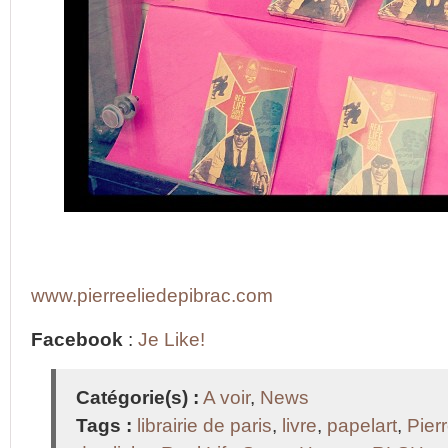
www.pierreeliedepibrac.com
Facebook
:
Je Like!
Catégorie(s) :
A voir
,
News
Tags :
librairie de paris
,
livre
,
papelart
,
Pier