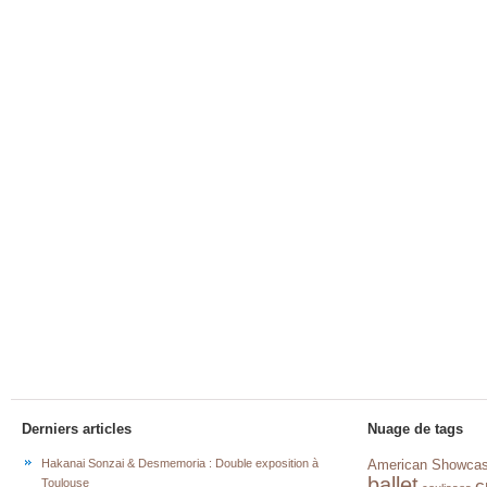
Derniers articles
Nuage de tags
Hakanai Sonzai & Desmemoria : Double exposition à
American Showca
ballet
c
Toulouse