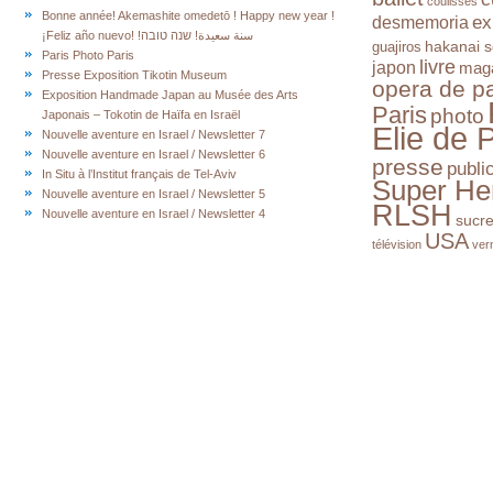
coulisses
Bonne année! Akemashite omedetō ! Happy new year !
ex
desmemoria
¡Feliz año nuevo! !سنة سعيدة! שנה טובה
hakanai s
guajiros
Paris Photo Paris
livre
japon
mag
Presse Exposition Tikotin Museum
opera de pa
Exposition Handmade Japan au Musée des Arts
Paris
photo
Japonais – Tokotin de Haïfa en Israël
Elie de 
Nouvelle aventure en Israel / Newsletter 7
Nouvelle aventure en Israel / Newsletter 6
presse
publi
In Situ à l’Institut français de Tel-Aviv
Super He
Nouvelle aventure en Israel / Newsletter 5
RLSH
Nouvelle aventure en Israel / Newsletter 4
sucr
USA
télévision
ver