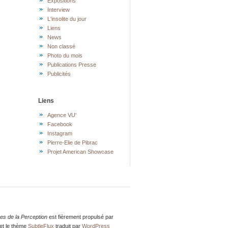
Expositions
Interview
L'insolite du jour
Liens
News
Non classé
Photo du mois
Publications Presse
Publicités
Liens
Agence VU'
Facebook
Instagram
Pierre-Elie de Pibrac
Projet American Showcase
res de la Perception
est fièrement propulsé par
et le thème
SubtleFlux
traduit par
WordPress