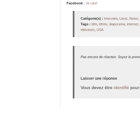
Facebook
:
Je Like!
Catégorie(s) :
Interview
,
Liens
,
News
,
Tags :
bfm
,
bfmtv
,
diaporama
,
internet
,
télévision
,
USA
Pas encore de réaction. Soyez le premi
Laisser une réponse
Vous devez être
identifié
pour 