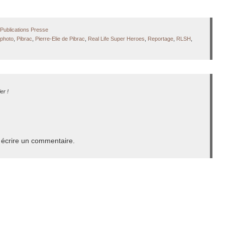
Publications Presse
photo
,
Pibrac
,
Pierre-Elie de Pibrac
,
Real Life Super Heroes
,
Reportage
,
RLSH
,
er !
écrire un commentaire.