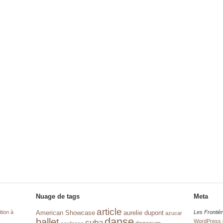
Nuage de tags
Meta
article
tion à
aurelie dupont
Les Frontiè
American Showcase
azucar
danse
ballet
cuba
WordPress