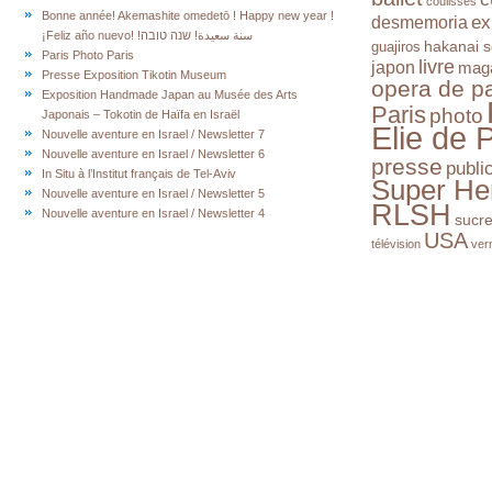
coulisses
Bonne année! Akemashite omedetō ! Happy new year !
ex
desmemoria
¡Feliz año nuevo! !سنة سعيدة! שנה טובה
hakanai s
guajiros
Paris Photo Paris
livre
japon
mag
Presse Exposition Tikotin Museum
opera de pa
Exposition Handmade Japan au Musée des Arts
Paris
photo
Japonais – Tokotin de Haïfa en Israël
Elie de 
Nouvelle aventure en Israel / Newsletter 7
Nouvelle aventure en Israel / Newsletter 6
presse
publi
In Situ à l’Institut français de Tel-Aviv
Super He
Nouvelle aventure en Israel / Newsletter 5
RLSH
Nouvelle aventure en Israel / Newsletter 4
sucr
USA
télévision
ver