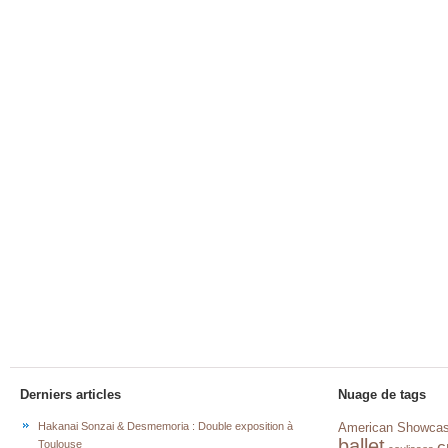
Derniers articles
Nuage de tags
Hakanai Sonzai & Desmemoria : Double exposition à
American Showca
ballet
c
Toulouse