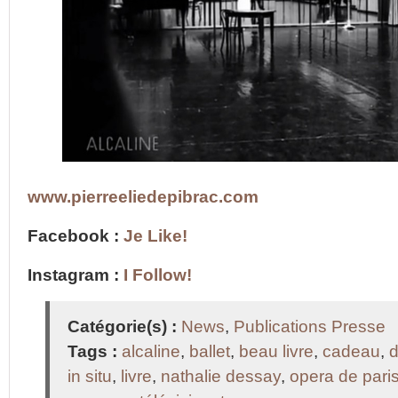
www.pierreeliedepibrac.com
Facebook :
Je Like!
Instagram :
I Follow!
Catégorie(s) :
News
,
Publications Presse
Tags :
alcaline
,
ballet
,
beau livre
,
cadeau
,
in situ
,
livre
,
nathalie dessay
,
opera de pari