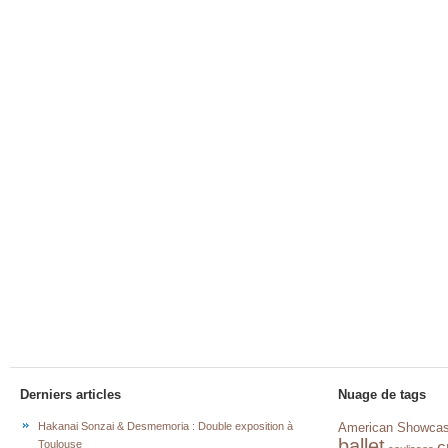
Derniers articles
Nuage de tags
Hakanai Sonzai & Desmemoria : Double exposition à
American Showca
ballet
c
Toulouse