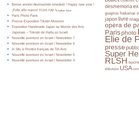
coulisses
Bonne année! Akemashite omedetō ! Happy new year !
ex
desmemoria
¡Feliz año nuevo! !سنة سعيدة! שנה טובה
hakanai s
guajiros
Paris Photo Paris
livre
japon
mag
Presse Exposition Tikotin Museum
opera de pa
Exposition Handmade Japan au Musée des Arts
Paris
photo
Japonais – Tokotin de Haïfa en Israël
Elie de 
Nouvelle aventure en Israel / Newsletter 7
Nouvelle aventure en Israel / Newsletter 6
presse
publi
In Situ à l’Institut français de Tel-Aviv
Super He
Nouvelle aventure en Israel / Newsletter 5
RLSH
Nouvelle aventure en Israel / Newsletter 4
sucr
USA
télévision
ver