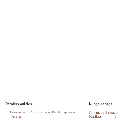
Derniers articles
Nuage de tags
Hakanai Sonzai & Desmemoria : Double exposition à
American Showca
ballet
c
Toulouse