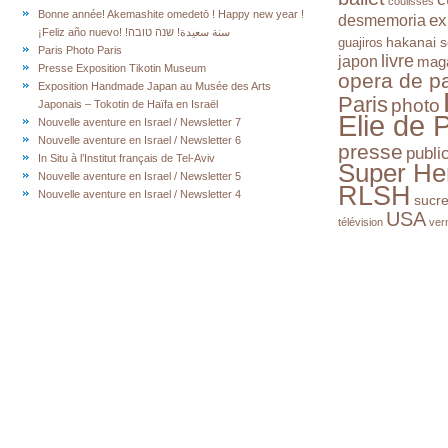
coulisses
Bonne année! Akemashite omedetō ! Happy new year !
ex
desmemoria
¡Feliz año nuevo! !سنة سعيدة! שנה טובה
hakanai s
guajiros
Paris Photo Paris
livre
japon
mag
Presse Exposition Tikotin Museum
opera de pa
Exposition Handmade Japan au Musée des Arts
Paris
photo
Japonais – Tokotin de Haïfa en Israël
Elie de 
Nouvelle aventure en Israel / Newsletter 7
Nouvelle aventure en Israel / Newsletter 6
presse
publi
In Situ à l’Institut français de Tel-Aviv
Super He
Nouvelle aventure en Israel / Newsletter 5
RLSH
Nouvelle aventure en Israel / Newsletter 4
sucr
USA
télévision
ver