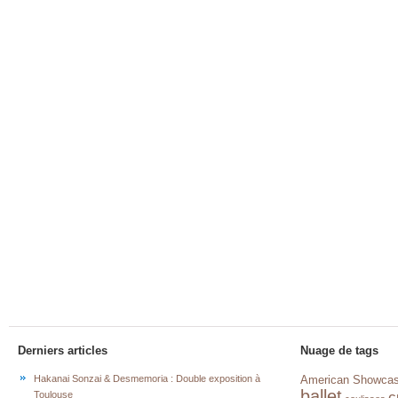
Derniers articles
Nuage de tags
Hakanai Sonzai & Desmemoria : Double exposition à
American Showca
ballet
c
Toulouse