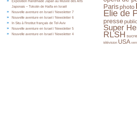
Exposition Handmade Japan au Musée des Arts
Paris
photo
Japonais – Tokotin de Haïfa en Israël
Elie de 
Nouvelle aventure en Israel / Newsletter 7
Nouvelle aventure en Israel / Newsletter 6
presse
publi
In Situ à l’Institut français de Tel-Aviv
Super He
Nouvelle aventure en Israel / Newsletter 5
RLSH
Nouvelle aventure en Israel / Newsletter 4
sucr
USA
télévision
ver