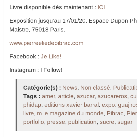
Livre disponible dès maintenant :
ICI
Exposition jusqu’au 17/01/20, Espace Dupon Ph
Maistre, 75018 Paris.
www.pierreeliedepibrac.com
Facebook :
Je Like!
Instagram : I Follow!
Catégorie(s) :
News
,
Non classé
,
Publicat
Tags :
amer
,
article
,
azucar
,
azucareros
,
cu
phidap
,
editions xavier barral
,
expo
,
guajiro
livre
,
m le magazine du monde
,
Pibrac
,
Pier
portfolio
,
presse
,
publication
,
sucre
,
sugar