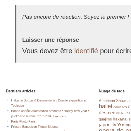
Pas encore de réaction. Soyez le premier !
Laisser une réponse
Vous devez être
identifié
pour écrir
Derniers articles
Nuage de tags
Hakanai Sonzai & Desmemoria : Double exposition à
American Showca
ballet
c
Toulouse
coulisses
Bonne année! Akemashite omedetō ! Happy new year !
ex
desmemoria
¡Feliz año nuevo! !سنة سعيدة! שנה טובה
hakanai s
guajiros
Paris Photo Paris
livre
japon
mag
Presse Exposition Tikotin Museum
opera de pa