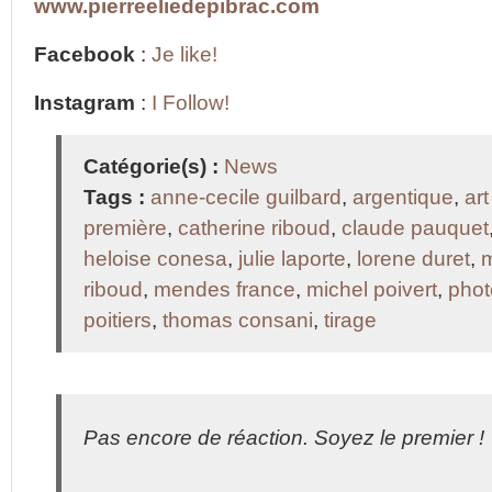
www.pierreeliedepibrac.com
Facebook
:
Je like!
Instagram
:
I Follow!
Catégorie(s) :
News
Tags :
anne-cecile guilbard
,
argentique
,
art
première
,
catherine riboud
,
claude pauquet
heloise conesa
,
julie laporte
,
lorene duret
,
m
riboud
,
mendes france
,
michel poivert
,
phot
poitiers
,
thomas consani
,
tirage
Pas encore de réaction. Soyez le premier !