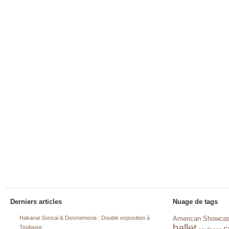
Derniers articles
Nuage de tags
Hakanai Sonzai & Desmemoria : Double exposition à
American Showca
ballet
c
Toulouse