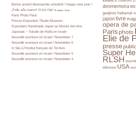
coulisses
Bonne année! Akemashite omedetō ! Happy new year !
ex
desmemoria
¡Feliz año nuevo! !سنة سعيدة! שנה טובה
hakanai s
guajiros
Paris Photo Paris
livre
japon
mag
Presse Exposition Tikotin Museum
opera de pa
Exposition Handmade Japan au Musée des Arts
Paris
photo
Japonais – Tokotin de Haïfa en Israël
Elie de 
Nouvelle aventure en Israel / Newsletter 7
Nouvelle aventure en Israel / Newsletter 6
presse
publi
In Situ à l’Institut français de Tel-Aviv
Super He
Nouvelle aventure en Israel / Newsletter 5
RLSH
Nouvelle aventure en Israel / Newsletter 4
sucr
USA
télévision
ver