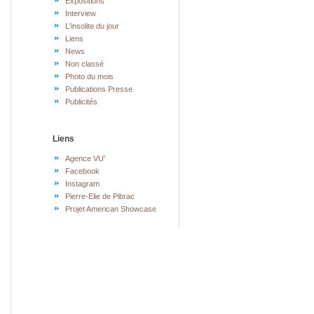
Expositions
Interview
L'insolite du jour
Liens
News
Non classé
Photo du mois
Publications Presse
Publicités
Liens
Agence VU'
Facebook
Instagram
Pierre-Elie de Pibrac
Projet American Showcase