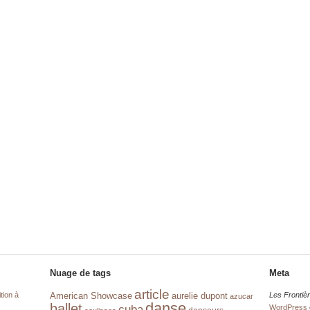
Nuage de tags
Meta
article
tion à
aurelie dupont
Les Frontiè
American Showcase
azucar
danse
ballet
cuba
WordPress