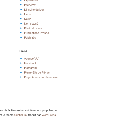
Expositions
Interview
L'insolite du jour
Liens
News
Non classé
Photo du mois
Publications Presse
Publicités
Liens
Agence VU'
Facebook
Instagram
Pierre-Elie de Pibrac
Projet American Showcase
res de la Perception
est fièrement propulsé par
et le thème
SubtleFlux
traduit par
WordPress