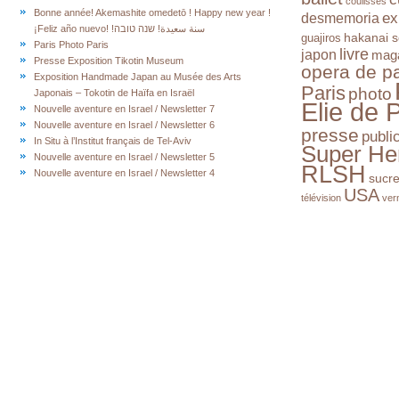
coulisses
Bonne année! Akemashite omedetō ! Happy new year !
ex
desmemoria
¡Feliz año nuevo! !سنة سعيدة! שנה טובה
hakanai s
guajiros
Paris Photo Paris
livre
japon
mag
Presse Exposition Tikotin Museum
opera de pa
Exposition Handmade Japan au Musée des Arts
Paris
photo
Japonais – Tokotin de Haïfa en Israël
Elie de 
Nouvelle aventure en Israel / Newsletter 7
Nouvelle aventure en Israel / Newsletter 6
presse
publi
In Situ à l’Institut français de Tel-Aviv
Super He
Nouvelle aventure en Israel / Newsletter 5
RLSH
Nouvelle aventure en Israel / Newsletter 4
sucr
USA
télévision
ver