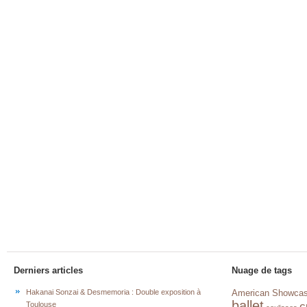
Derniers articles
Nuage de tags
Hakanai Sonzai & Desmemoria : Double exposition à
American Showca
ballet
c
Toulouse