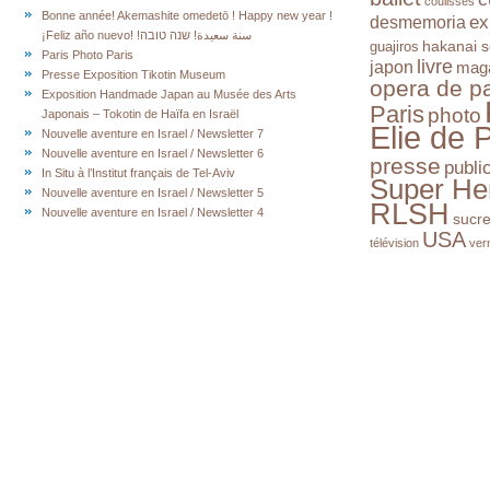
coulisses
Bonne année! Akemashite omedetō ! Happy new year !
ex
desmemoria
¡Feliz año nuevo! !سنة سعيدة! שנה טובה
hakanai s
guajiros
Paris Photo Paris
livre
japon
mag
Presse Exposition Tikotin Museum
opera de pa
Exposition Handmade Japan au Musée des Arts
Paris
photo
Japonais – Tokotin de Haïfa en Israël
Elie de 
Nouvelle aventure en Israel / Newsletter 7
Nouvelle aventure en Israel / Newsletter 6
presse
publi
In Situ à l’Institut français de Tel-Aviv
Super He
Nouvelle aventure en Israel / Newsletter 5
RLSH
Nouvelle aventure en Israel / Newsletter 4
sucr
USA
télévision
ver