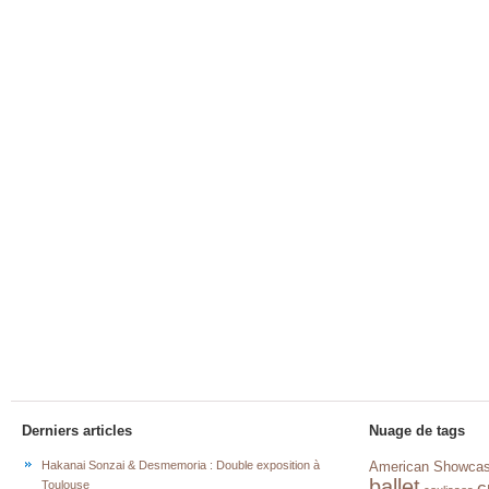
Derniers articles
Nuage de tags
Hakanai Sonzai & Desmemoria : Double exposition à
American Showca
ballet
c
Toulouse