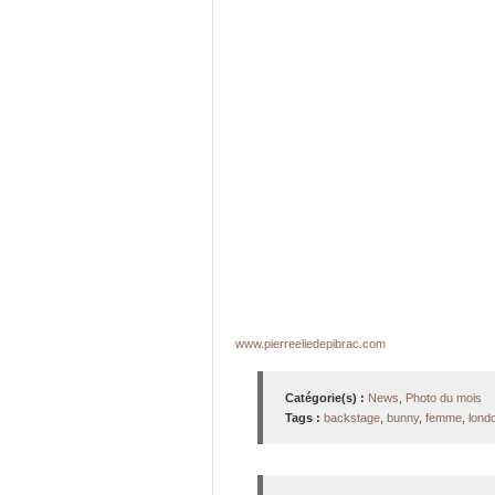
www.pierreeliedepibrac.com
Catégorie(s) :
News
,
Photo du mois
Tags :
backstage
,
bunny
,
femme
,
lond