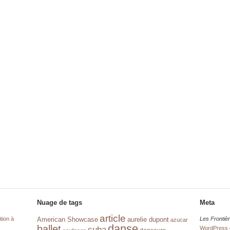
Nuage de tags
Meta
article
tion à
aurelie dupont
Les Frontiè
American Showcase
azucar
danse
ballet
cuba
WordPress