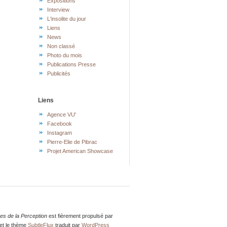
Expositions
Interview
L'insolite du jour
Liens
News
Non classé
Photo du mois
Publications Presse
Publicités
Liens
Agence VU'
Facebook
Instagram
Pierre-Elie de Pibrac
Projet American Showcase
res de la Perception
est fièrement propulsé par
et le thème
SubtleFlux
traduit par
WordPress