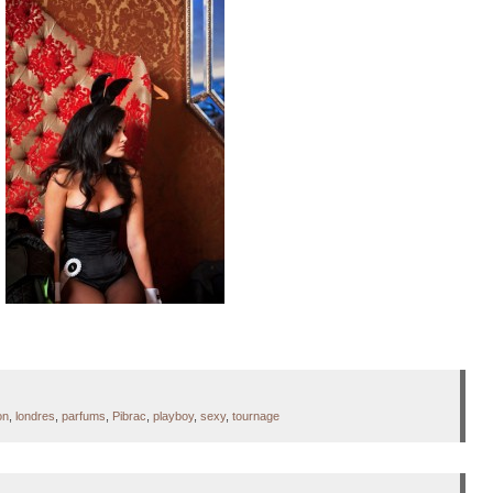
on
,
londres
,
parfums
,
Pibrac
,
playboy
,
sexy
,
tournage