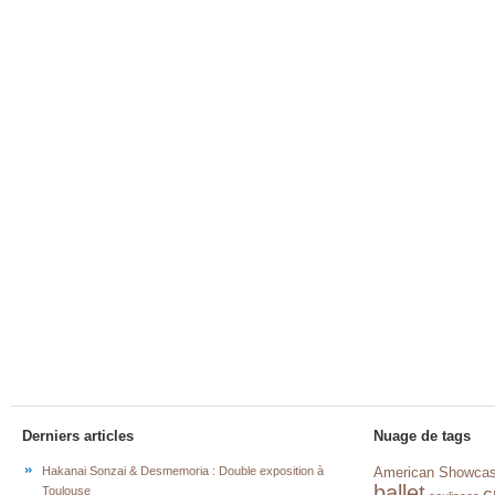
Derniers articles
Nuage de tags
Hakanai Sonzai & Desmemoria : Double exposition à
American Showca
ballet
c
Toulouse