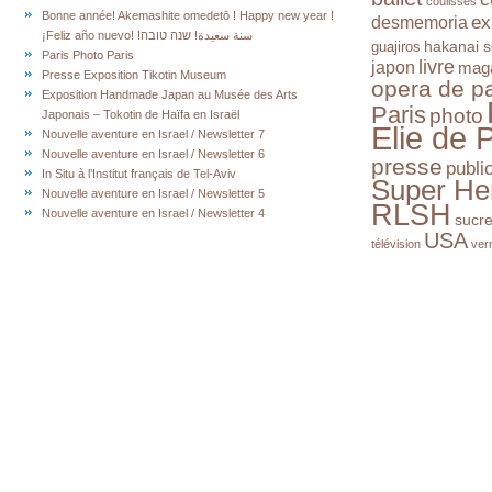
coulisses
Bonne année! Akemashite omedetō ! Happy new year !
ex
desmemoria
¡Feliz año nuevo! !سنة سعيدة! שנה טובה
hakanai s
guajiros
Paris Photo Paris
livre
japon
mag
Presse Exposition Tikotin Museum
opera de pa
Exposition Handmade Japan au Musée des Arts
Paris
photo
Japonais – Tokotin de Haïfa en Israël
Elie de 
Nouvelle aventure en Israel / Newsletter 7
Nouvelle aventure en Israel / Newsletter 6
presse
publi
In Situ à l’Institut français de Tel-Aviv
Super He
Nouvelle aventure en Israel / Newsletter 5
RLSH
Nouvelle aventure en Israel / Newsletter 4
sucr
USA
télévision
ver