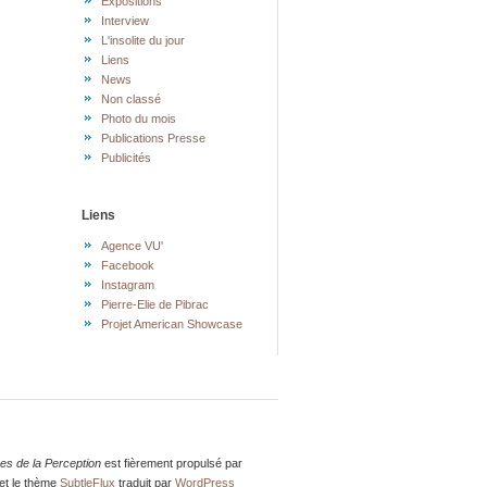
Expositions
Interview
L'insolite du jour
Liens
News
Non classé
Photo du mois
Publications Presse
Publicités
Liens
Agence VU'
Facebook
Instagram
Pierre-Elie de Pibrac
Projet American Showcase
res de la Perception
est fièrement propulsé par
et le thème
SubtleFlux
traduit par
WordPress