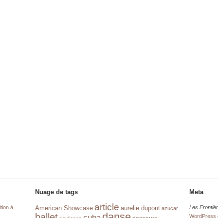
Nuage de tags
Meta
article
tion à
aurelie dupont
Les Frontiè
American Showcase
azucar
danse
ballet
cuba
WordPress