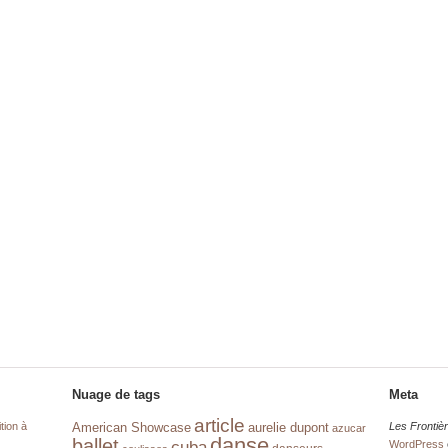
Nuage de tags
Meta
article
tion à
aurelie dupont
Les Frontiè
American Showcase
azucar
danse
ballet
cuba
WordPress