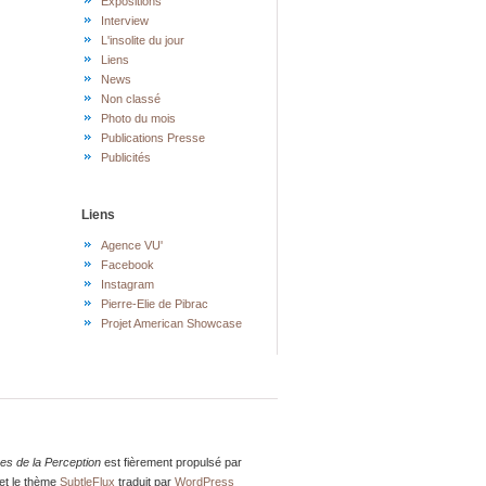
Expositions
Interview
L'insolite du jour
Liens
News
Non classé
Photo du mois
Publications Presse
Publicités
Liens
Agence VU'
Facebook
Instagram
Pierre-Elie de Pibrac
Projet American Showcase
res de la Perception
est fièrement propulsé par
et le thème
SubtleFlux
traduit par
WordPress