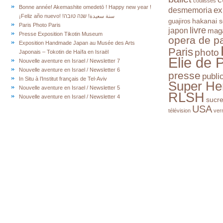
coulisses
Bonne année! Akemashite omedetō ! Happy new year !
ex
desmemoria
¡Feliz año nuevo! !سنة سعيدة! שנה טובה
hakanai s
guajiros
Paris Photo Paris
livre
japon
mag
Presse Exposition Tikotin Museum
opera de pa
Exposition Handmade Japan au Musée des Arts
Paris
photo
Japonais – Tokotin de Haïfa en Israël
Elie de 
Nouvelle aventure en Israel / Newsletter 7
Nouvelle aventure en Israel / Newsletter 6
presse
publi
In Situ à l’Institut français de Tel-Aviv
Super He
Nouvelle aventure en Israel / Newsletter 5
RLSH
Nouvelle aventure en Israel / Newsletter 4
sucr
USA
télévision
ver