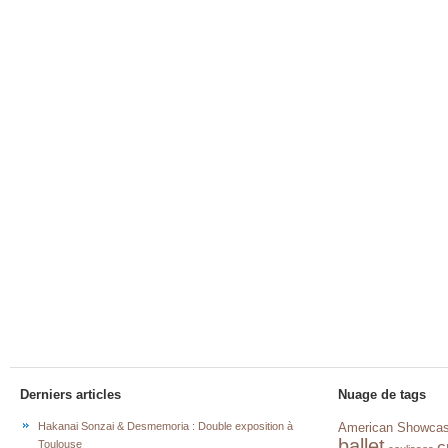
Derniers articles
Nuage de tags
Hakanai Sonzai & Desmemoria : Double exposition à
American Showca
ballet
c
Toulouse