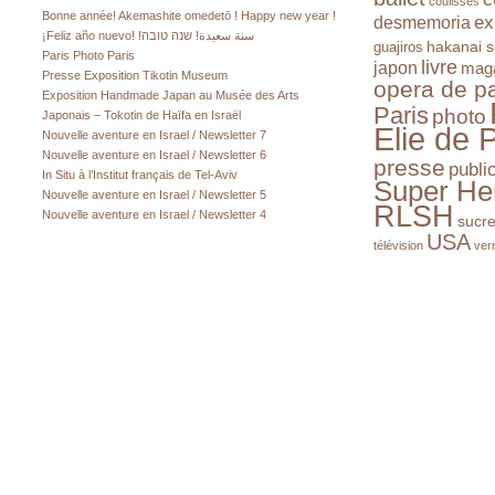
coulisses
Bonne année! Akemashite omedetō ! Happy new year !
ex
desmemoria
¡Feliz año nuevo! !سنة سعيدة! שנה טובה
hakanai s
guajiros
Paris Photo Paris
livre
japon
mag
Presse Exposition Tikotin Museum
opera de pa
Exposition Handmade Japan au Musée des Arts
Paris
photo
Japonais – Tokotin de Haïfa en Israël
Elie de 
Nouvelle aventure en Israel / Newsletter 7
Nouvelle aventure en Israel / Newsletter 6
presse
publi
In Situ à l’Institut français de Tel-Aviv
Super He
Nouvelle aventure en Israel / Newsletter 5
RLSH
Nouvelle aventure en Israel / Newsletter 4
sucr
USA
télévision
ver