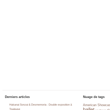
Derniers articles
Nuage de tags
Hakanai Sonzai & Desmemoria : Double exposition à
American Showca
ballet
c
Toulouse