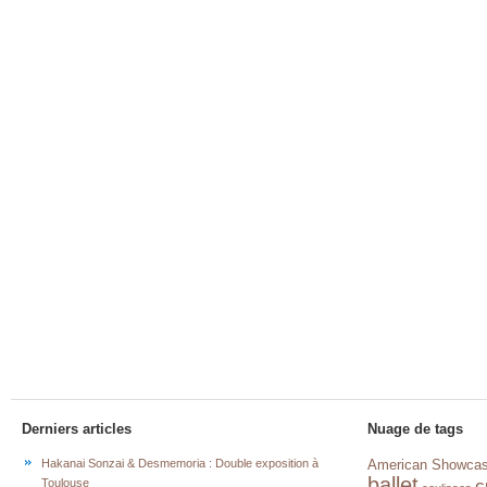
Derniers articles
Nuage de tags
Hakanai Sonzai & Desmemoria : Double exposition à
American Showca
ballet
c
Toulouse