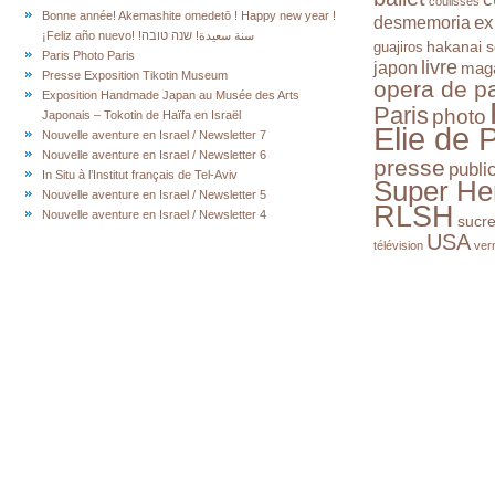
coulisses
Bonne année! Akemashite omedetō ! Happy new year !
ex
desmemoria
¡Feliz año nuevo! !سنة سعيدة! שנה טובה
hakanai s
guajiros
Paris Photo Paris
livre
japon
mag
Presse Exposition Tikotin Museum
opera de pa
Exposition Handmade Japan au Musée des Arts
Paris
photo
Japonais – Tokotin de Haïfa en Israël
Elie de 
Nouvelle aventure en Israel / Newsletter 7
Nouvelle aventure en Israel / Newsletter 6
presse
publi
In Situ à l’Institut français de Tel-Aviv
Super He
Nouvelle aventure en Israel / Newsletter 5
RLSH
Nouvelle aventure en Israel / Newsletter 4
sucr
USA
télévision
ver