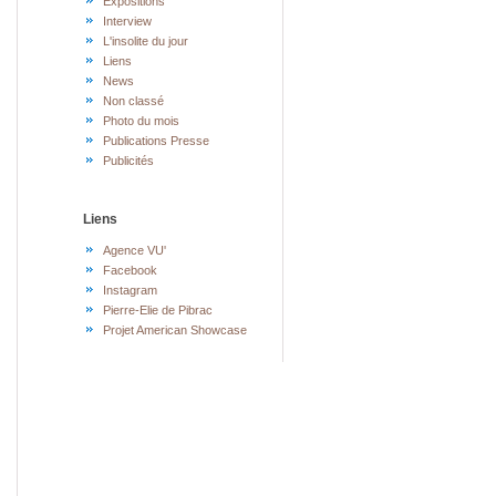
Expositions
Interview
L'insolite du jour
Liens
News
Non classé
Photo du mois
Publications Presse
Publicités
Liens
Agence VU'
Facebook
Instagram
Pierre-Elie de Pibrac
Projet American Showcase