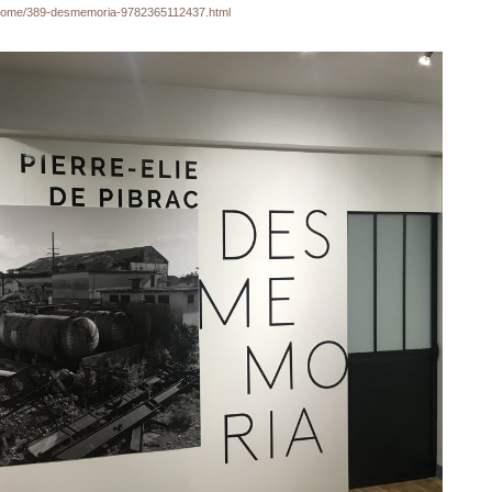
fr/home/389-desmemoria-9782365112437.html