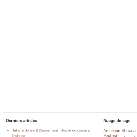
Derniers articles
Nuage de tags
Hakanai Sonzai & Desmemoria : Double exposition à
American Showca
ballet
c
Toulouse