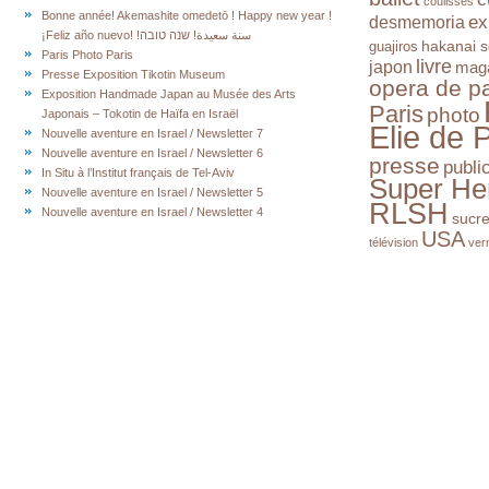
coulisses
Bonne année! Akemashite omedetō ! Happy new year !
ex
desmemoria
¡Feliz año nuevo! !سنة سعيدة! שנה טובה
hakanai s
guajiros
Paris Photo Paris
livre
japon
mag
Presse Exposition Tikotin Museum
opera de pa
Exposition Handmade Japan au Musée des Arts
Paris
photo
Japonais – Tokotin de Haïfa en Israël
Elie de 
Nouvelle aventure en Israel / Newsletter 7
Nouvelle aventure en Israel / Newsletter 6
presse
publi
In Situ à l’Institut français de Tel-Aviv
Super He
Nouvelle aventure en Israel / Newsletter 5
RLSH
Nouvelle aventure en Israel / Newsletter 4
sucr
USA
télévision
ver