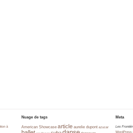
Nuage de tags
Meta
article
tion à
aurelie dupont
Les Frontiè
American Showcase
azucar
danse
ballet
cuba
WordPress