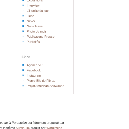
Expositions
Interview
L'insolite du jour
Liens
News
Non classé
Photo du mois
Publications Presse
Publicités
Liens
Agence VU'
Facebook
Instagram
Pierre-Elie de Pibrac
Projet American Showcase
res de la Perception
est fièrement propulsé par
et le thème
SubtleFlux
traduit par
WordPress