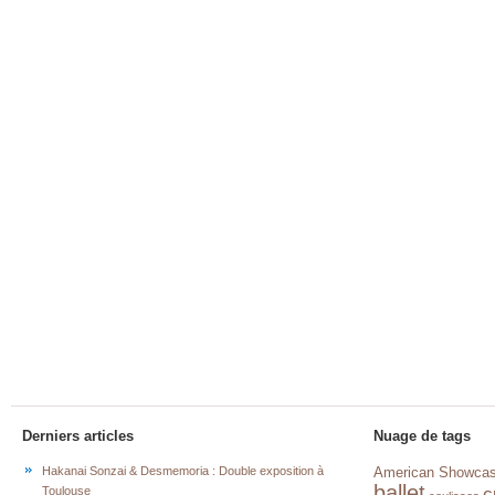
Derniers articles
Nuage de tags
Hakanai Sonzai & Desmemoria : Double exposition à
American Showca
ballet
c
Toulouse