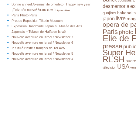
coulisses
Bonne année! Akemashite omedetō ! Happy new year !
ex
desmemoria
¡Feliz año nuevo! !سنة سعيدة! שנה טובה
hakanai s
guajiros
Paris Photo Paris
livre
japon
mag
Presse Exposition Tikotin Museum
opera de pa
Exposition Handmade Japan au Musée des Arts
Paris
photo
Japonais – Tokotin de Haïfa en Israël
Elie de 
Nouvelle aventure en Israel / Newsletter 7
Nouvelle aventure en Israel / Newsletter 6
presse
publi
In Situ à l’Institut français de Tel-Aviv
Super He
Nouvelle aventure en Israel / Newsletter 5
RLSH
Nouvelle aventure en Israel / Newsletter 4
sucr
USA
télévision
ver