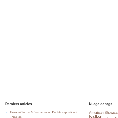
Derniers articles
Nuage de tags
Hakanai Sonzai & Desmemoria : Double exposition à
American Showca
ballet
c
Toulouse