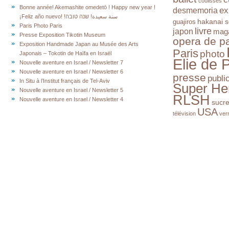
coulisses
Bonne année! Akemashite omedetō ! Happy new year !
ex
desmemoria
¡Feliz año nuevo! !سنة سعيدة! שנה טובה
hakanai s
guajiros
Paris Photo Paris
livre
japon
mag
Presse Exposition Tikotin Museum
opera de pa
Exposition Handmade Japan au Musée des Arts
Paris
photo
Japonais – Tokotin de Haïfa en Israël
Elie de 
Nouvelle aventure en Israel / Newsletter 7
Nouvelle aventure en Israel / Newsletter 6
presse
publi
In Situ à l’Institut français de Tel-Aviv
Super He
Nouvelle aventure en Israel / Newsletter 5
RLSH
Nouvelle aventure en Israel / Newsletter 4
sucr
USA
télévision
ver